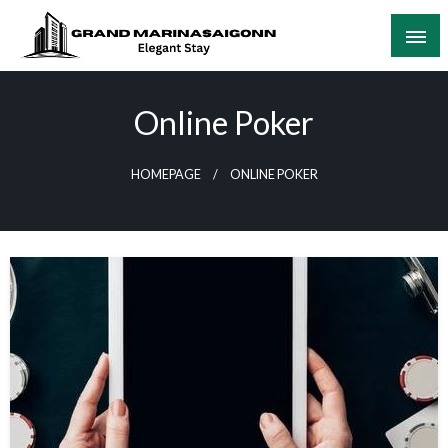
Skip
to
content
Elegant Stay
Grand Marinasaigonn
Online Poker
HOMEPAGE
ONLINE POKER