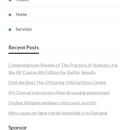
Home
Services
Recent Posts
Comprehensive Review of The Practice of Statistics for
the AP Course 8th Edition for Better Results
Visit the Best The Offspring Official Store Online
My Overall Impression After Browsing gembetsgd
Finding Reliable meilleurs sites paris sportifs
Why casino en ligne retrait immédiat Is in Demand
Sponsor