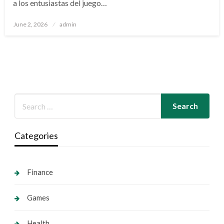
a los entusiastas del juego…
Posted
June 2, 2026
admin
on
Categories
Finance
Games
Health