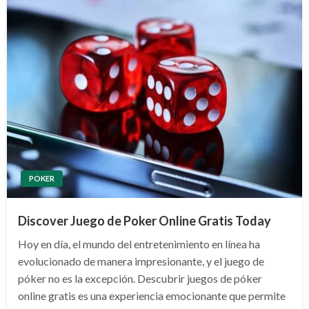
POKER
Discover Juego de Poker Online Gratis Today
Hoy en día, el mundo del entretenimiento en línea ha
evolucionado de manera impresionante, y el juego de
póker no es la excepción. Descubrir juegos de póker
online gratis es una experiencia emocionante que permite