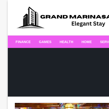
Skip
to
content
Elegant Stay
Grand Marinasaigonn
FINANCE
GAMES
HEALTH
HOME
SERV