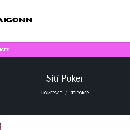
ICES
Siti Poker
HOMEPAGE
SITI POKER