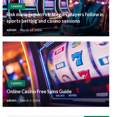
CASINO
Risk management strategies players follow in
sports betting and casino sessions
admin
March 12, 2026
CASINO
Online Casino Free Spins Guide
admin
March 3, 2026