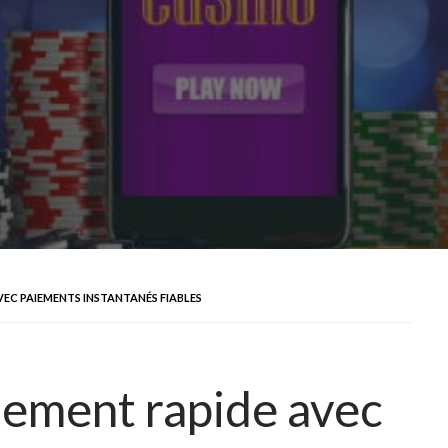
VEC PAIEMENTS INSTANTANÉS FIABLES
aiement rapide avec