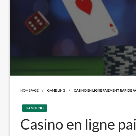
HOMEPAGE
GAMBLING
CASINO EN LIGNE PAIEMENT RAPIDE A
GAMBLING
Casino en ligne p