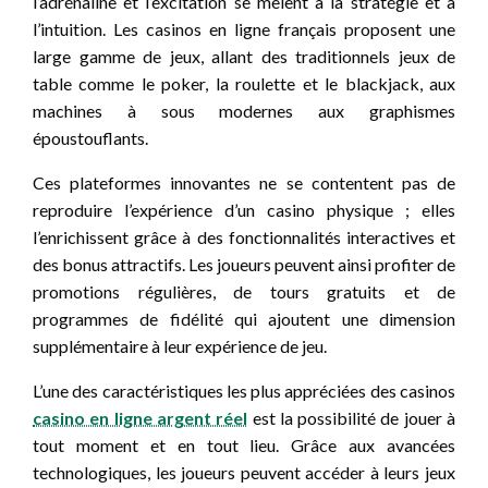
l’adrénaline et l’excitation se mêlent à la stratégie et à
l’intuition. Les casinos en ligne français proposent une
large gamme de jeux, allant des traditionnels jeux de
table comme le poker, la roulette et le blackjack, aux
machines à sous modernes aux graphismes
époustouflants.
Ces plateformes innovantes ne se contentent pas de
reproduire l’expérience d’un casino physique ; elles
l’enrichissent grâce à des fonctionnalités interactives et
des bonus attractifs. Les joueurs peuvent ainsi profiter de
promotions régulières, de tours gratuits et de
programmes de fidélité qui ajoutent une dimension
supplémentaire à leur expérience de jeu.
L’une des caractéristiques les plus appréciées des casinos
casino en ligne argent réel
est la possibilité de jouer à
tout moment et en tout lieu. Grâce aux avancées
technologiques, les joueurs peuvent accéder à leurs jeux