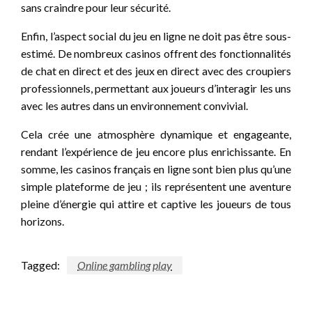
sans craindre pour leur sécurité.
Enfin, l’aspect social du jeu en ligne ne doit pas être sous-
estimé. De nombreux casinos offrent des fonctionnalités
de chat en direct et des jeux en direct avec des croupiers
professionnels, permettant aux joueurs d’interagir les uns
avec les autres dans un environnement convivial.
Cela crée une atmosphère dynamique et engageante,
rendant l’expérience de jeu encore plus enrichissante. En
somme, les casinos français en ligne sont bien plus qu’une
simple plateforme de jeu ; ils représentent une aventure
pleine d’énergie qui attire et captive les joueurs de tous
horizons.
Tagged:
Online gambling play