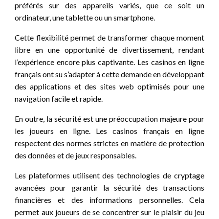
préférés sur des appareils variés, que ce soit un
ordinateur, une tablette ou un smartphone.
Cette flexibilité permet de transformer chaque moment
libre en une opportunité de divertissement, rendant
l’expérience encore plus captivante. Les casinos en ligne
français ont su s’adapter à cette demande en développant
des applications et des sites web optimisés pour une
navigation facile et rapide.
En outre, la sécurité est une préoccupation majeure pour
les joueurs en ligne. Les casinos français en ligne
respectent des normes strictes en matière de protection
des données et de jeux responsables.
Les plateformes utilisent des technologies de cryptage
avancées pour garantir la sécurité des transactions
financières et des informations personnelles. Cela
permet aux joueurs de se concentrer sur le plaisir du jeu