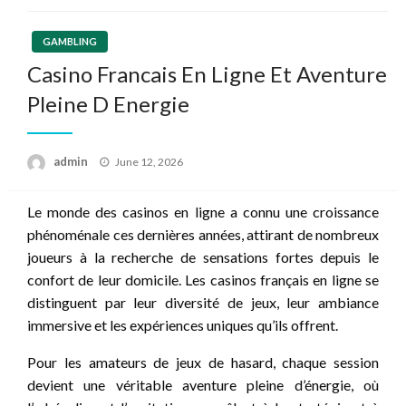
GAMBLING
Casino Francais En Ligne Et Aventure
Pleine D Energie
Posted
admin
June 12, 2026
on
Le monde des casinos en ligne a connu une croissance
phénoménale ces dernières années, attirant de nombreux
joueurs à la recherche de sensations fortes depuis le
confort de leur domicile. Les casinos français en ligne se
distinguent par leur diversité de jeux, leur ambiance
immersive et les expériences uniques qu’ils offrent.
Pour les amateurs de jeux de hasard, chaque session
devient une véritable aventure pleine d’énergie, où