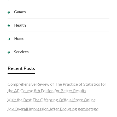
Games
Health
Home
Services
Recent Posts
Comprehensive Review of The Practice of Statistics for
the AP Course 8th Edition for Better Results
Visit the Best The Offspring Official Store Online
My Overall Impression After Browsing gembetsgd