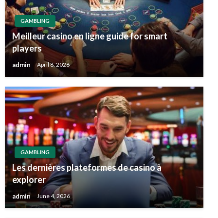
GAMBLING
Meilleur casino en ligne guide for smart
players
admin
April 8, 2026
GAMBLING
Les dernières plateformes de casino à
explorer
admin
June 4, 2026