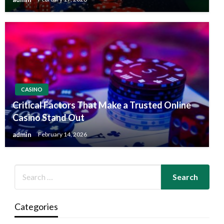
CASINO
Critical Factors That Make a Trusted Online
Casino Stand Out
admin
February 14, 2026
Categories