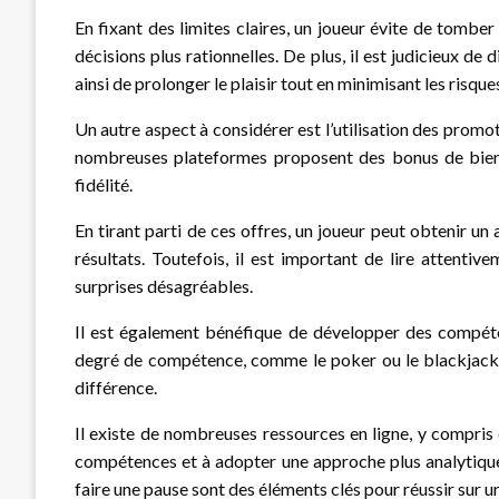
En fixant des limites claires, un joueur évite de tombe
décisions plus rationnelles. De plus, il est judicieux de
ainsi de prolonger le plaisir tout en minimisant les risqu
Un autre aspect à considérer est l’utilisation des promo
nombreuses plateformes proposent des bonus de bien
fidélité.
En tirant parti de ces offres, un joueur peut obtenir un
résultats. Toutefois, il est important de lire attenti
surprises désagréables.
Il est également bénéfique de développer des compéten
degré de compétence, comme le poker ou le blackjack, s
différence.
Il existe de nombreuses ressources en ligne, y compris 
compétences et à adopter une approche plus analytique 
faire une pause sont des éléments clés pour réussir sur