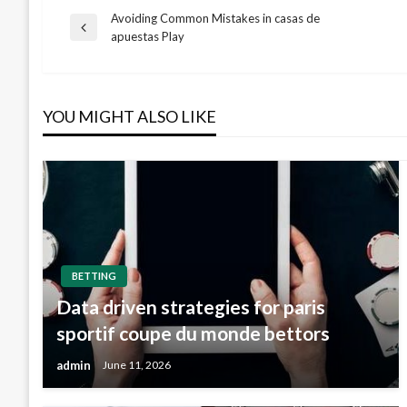
Avoiding Common Mistakes in casas de
Post
Previous
apuestas Play
Post
navigation
YOU MIGHT ALSO LIKE
BETTING
Data driven strategies for paris
sportif coupe du monde bettors
admin
June 11, 2026