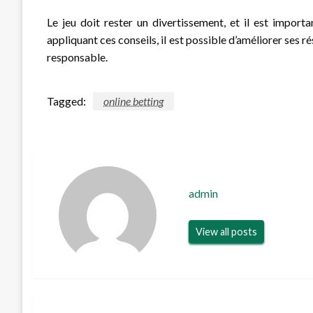
Le jeu doit rester un divertissement, et il est import
appliquant ces conseils, il est possible d’améliorer ses r
responsable.
Tagged:
online betting
admin
View all posts