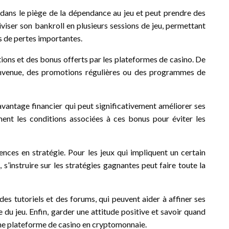
r dans le piège de la dépendance au jeu et peut prendre des
 diviser son bankroll en plusieurs sessions de jeu, permettant
es de pertes importantes.
tions et des bonus offerts par les plateformes de casino. De
venue, des promotions régulières ou des programmes de
 avantage financier qui peut significativement améliorer ses
vement les conditions associées à ces bonus pour éviter les
ces en stratégie. Pour les jeux qui impliquent un certain
’instruire sur les stratégies gagnantes peut faire toute la
des tutoriels et des forums, qui peuvent aider à affiner ses
du jeu. Enfin, garder une attitude positive et savoir quand
 une plateforme de casino en cryptomonnaie.