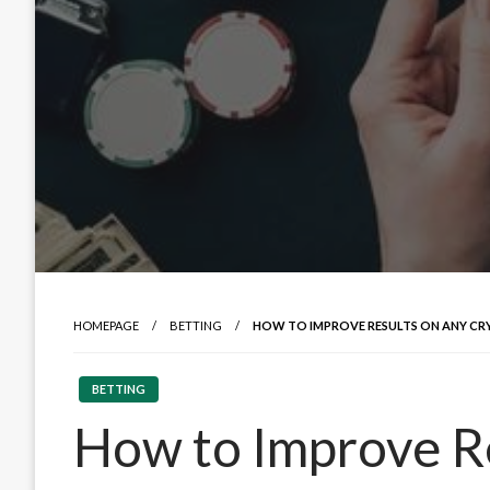
HOMEPAGE
BETTING
HOW TO IMPROVE RESULTS ON ANY C
BETTING
How to Improve R