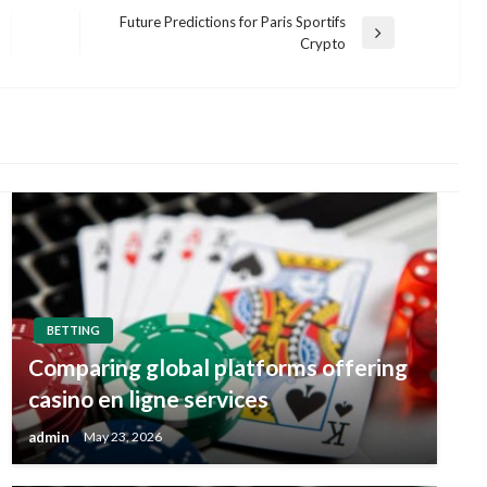
Future Predictions for Paris Sportifs
Next
Crypto
Post
BETTING
Comparing global platforms offering
casino en ligne services
admin
May 23, 2026