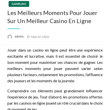
GAMBLING
Les Meilleurs Moments Pour Jouer
Sur Un Meilleur Casino En Ligne
Posted
admin
May 13, 2026
on
Jouer dans un casino en ligne peut être une expérience
excitante et lucrative, mais il est essentiel de choisir le
bon moment pour maximiser ses chances de gagner. Les
meilleurs moments pour jouer peuvent varier selon
plusieurs facteurs, notamment les promotions, l’affluence
des joueurs et les moments de la journée.
Comprendre ces éléments peut grandement influencer
l’expérience de jeu. Tout d’abord, les promotions offertes
par les casinos en ligne jouent un rôle crucial dans le choix
du moment de jeu.