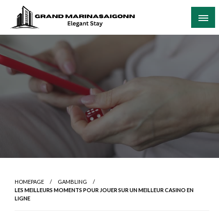
Skip
to
content
Elegant Stay
Grand Marinasaigonn
HOMEPAGE
GAMBLING
LES MEILLEURS MOMENTS POUR JOUER SUR UN MEILLEUR CASINO EN
LIGNE