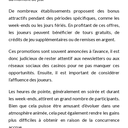
De nombreux établissements proposent des bonus
attractifs pendant des périodes spécifiques, comme les
week-ends ou les jours fériés. En profitant de ces offres,
les joueurs peuvent bénéficier de tours gratuits, de
crédits de jeu supplémentaires ou de remises en argent.
Ces promotions sont souvent annoncées à l’avance, il est
donc judicieux de rester attentif aux newsletters ou aux
réseaux sociaux des casinos pour ne pas manquer ces
opportunités. Ensuite, il est important de considérer
l’affluence des joueurs.
Les heures de pointe, généralement en soirée et durant
les week-ends, attirent un grand nombre de participants.
Bien que cela puisse être amusant d’évoluer dans une
atmosphère animée, cela peut également rendre les gains
plus difficiles à obtenir en raison de la concurrence
accrue.