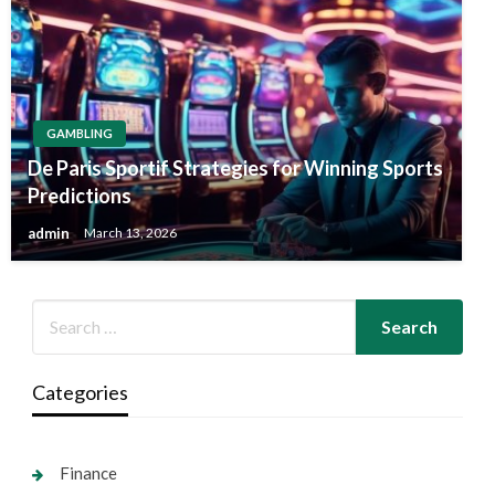
GAMBLING
De Paris Sportif Strategies for Winning Sports
Predictions
admin
March 13, 2026
Categories
Finance