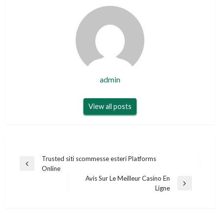
admin
View all posts
Post
Trusted siti scommesse esteri Platforms
Previous
Online
navigation
Post
Avis Sur Le Meilleur Casino En
Next
Ligne
Post