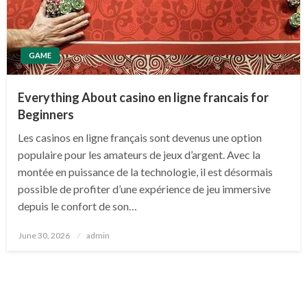
GAME
Everything About casino en ligne francais for
Beginners
Les casinos en ligne français sont devenus une option
populaire pour les amateurs de jeux d’argent. Avec la
montée en puissance de la technologie, il est désormais
possible de profiter d’une expérience de jeu immersive
depuis le confort de son…
Posted
June 30, 2026
admin
on