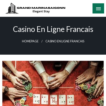
Skip
to
content
Elegant Stay
Grand Marinasaigonn
Casino En Ligne Francais
HOMEPAGE
CASINO EN LIGNE FRANCAIS