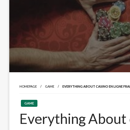
HOMEPAGE
GAME
EVERYTHING ABOUT CASINO EN LIGNE FRA
GAME
Everything About 