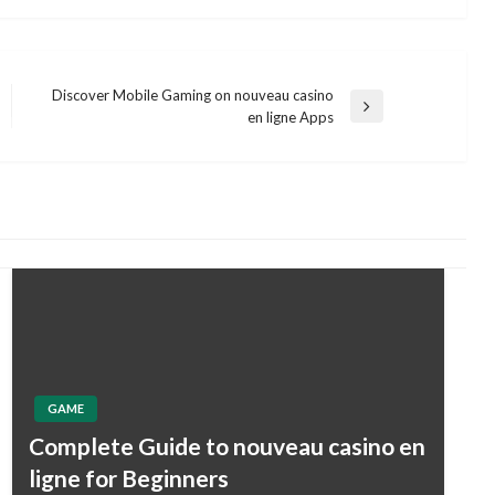
Discover Mobile Gaming on nouveau casino
Next
en ligne Apps
Post
GAME
Complete Guide to nouveau casino en
ligne for Beginners