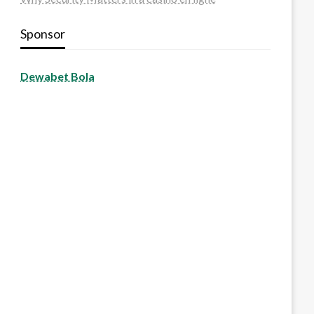
Sponsor
Dewabet Bola