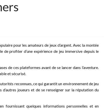
ners
opulaire pour les amateurs de jeux d’argent. Avec la montée
ble de profiter d’une expérience de jeu immersive depuis le
bases de ces plateformes avant de se lancer dans l’aventure.
able et sécurisé.
autorités reconnues, ce qui garantit un environnement de jeu
s d’autres joueurs et de se renseigner sur la réputation du
 en fournissant quelques informations personnelles et en