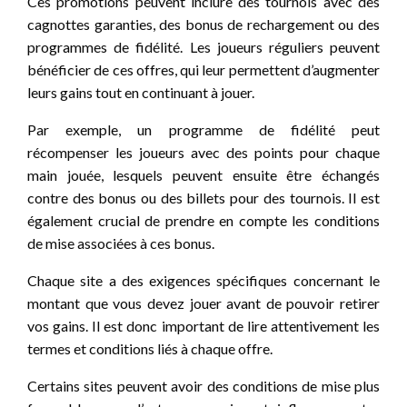
Ces promotions peuvent inclure des tournois avec des
cagnottes garanties, des bonus de rechargement ou des
programmes de fidélité. Les joueurs réguliers peuvent
bénéficier de ces offres, qui leur permettent d’augmenter
leurs gains tout en continuant à jouer.
Par exemple, un programme de fidélité peut
récompenser les joueurs avec des points pour chaque
main jouée, lesquels peuvent ensuite être échangés
contre des bonus ou des billets pour des tournois. Il est
également crucial de prendre en compte les conditions
de mise associées à ces bonus.
Chaque site a des exigences spécifiques concernant le
montant que vous devez jouer avant de pouvoir retirer
vos gains. Il est donc important de lire attentivement les
termes et conditions liés à chaque offre.
Certains sites peuvent avoir des conditions de mise plus