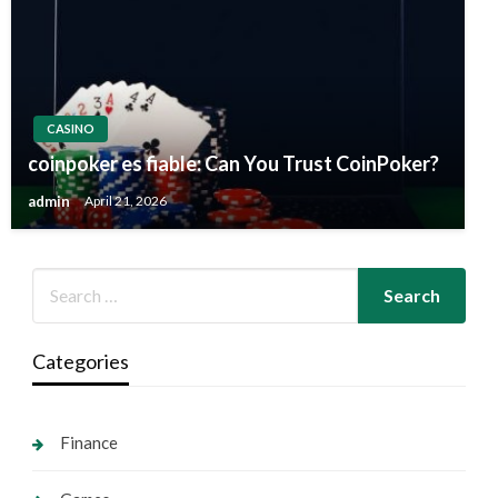
CASINO
coinpoker es fiable: Can You Trust CoinPoker?
admin
April 21, 2026
Categories
Finance