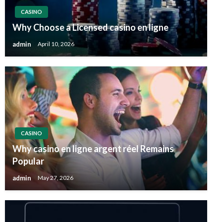
CASINO
Why Choose a Licensed casino en ligne
admin
April 10, 2026
CASINO
Why casino en ligne argent réel Remains
Popular
admin
May 27, 2026