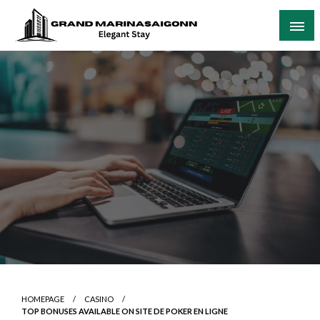
Skip
to
content
Elegant Stay
Grand Marinasaigonn
HOMEPAGE
CASINO
TOP BONUSES AVAILABLE ON SITE DE POKER EN LIGNE