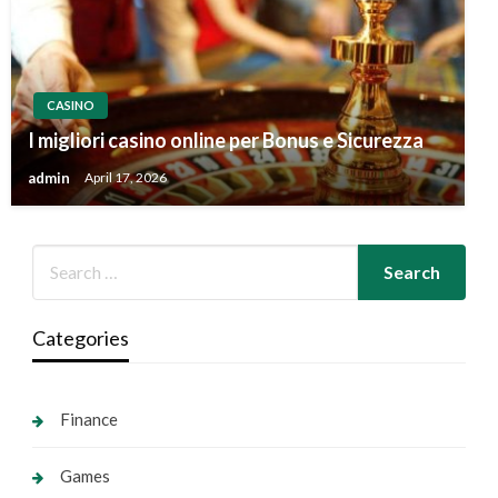
CASINO
I migliori casino online per Bonus e Sicurezza
admin
April 17, 2026
Categories
Finance
Games