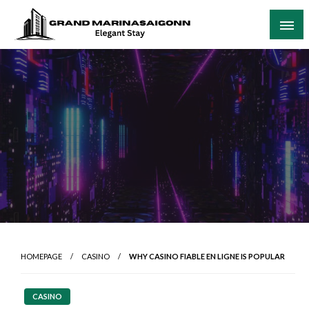
Skip
to
content
Elegant Stay
Grand Marinasaigonn
HOMEPAGE
CASINO
WHY CASINO FIABLE EN LIGNE IS POPULAR
CASINO