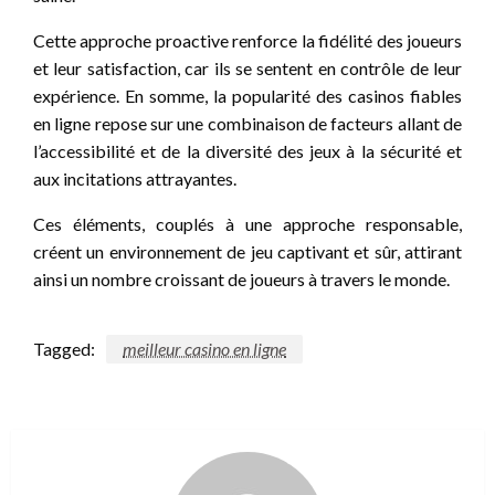
Cette approche proactive renforce la fidélité des joueurs
et leur satisfaction, car ils se sentent en contrôle de leur
expérience. En somme, la popularité des casinos fiables
en ligne repose sur une combinaison de facteurs allant de
l’accessibilité et de la diversité des jeux à la sécurité et
aux incitations attrayantes.
Ces éléments, couplés à une approche responsable,
créent un environnement de jeu captivant et sûr, attirant
ainsi un nombre croissant de joueurs à travers le monde.
Tagged:
meilleur casino en ligne