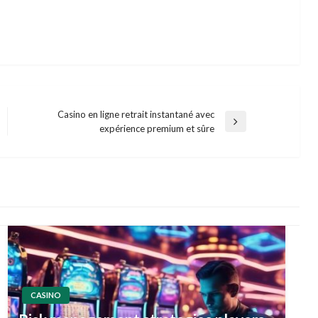
Casino en ligne retrait instantané avec
Next
expérience premium et sûre
Post
CASINO