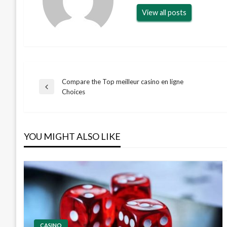
View all posts
Compare the Top meilleur casino en ligne
Post
Previous
Choices
Post
navigation
YOU MIGHT ALSO LIKE
CASINO