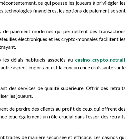
mécontentement, ce qui pousse les joueurs à privilégier les
 des technologies financières, les options de paiement se sont
ns de paiement modernes qui permettent des transactions
feuilles électroniques et les crypto-monnaies facilitent les
trayant.
s les délais habituels associés au
casino crypto retrait
 autre aspect important est la concurrence croissante sur le
nt des services de qualité supérieure. Offrir des retraits
iser les joueurs.
ent de perdre des clients au profit de ceux qui offrent des
nce joue également un rôle crucial dans l’essor des retraits
nt traités de manière sécurisée et efficace. Les casinos qui