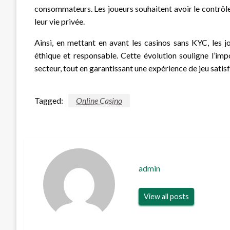
consommateurs. Les joueurs souhaitent avoir le contrôle
leur vie privée.
Ainsi, en mettant en avant les casinos sans KYC, les 
éthique et responsable. Cette évolution souligne l’imp
secteur, tout en garantissant une expérience de jeu satisf
Tagged:
Online Casino
admin
View all posts