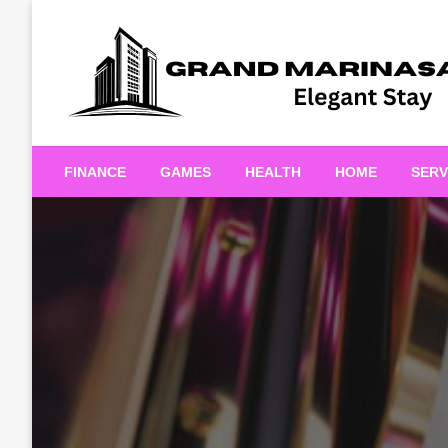
Skip
to
content
Elegant Stay
Grand Marinasaigonn
FINANCE
GAMES
HEALTH
HOME
SERV