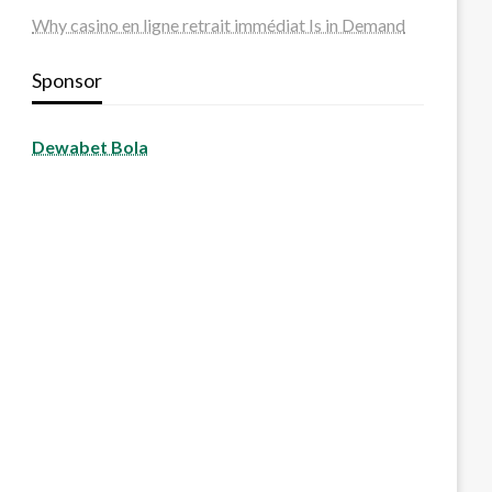
Why casino en ligne retrait immédiat Is in Demand
Sponsor
Dewabet Bola