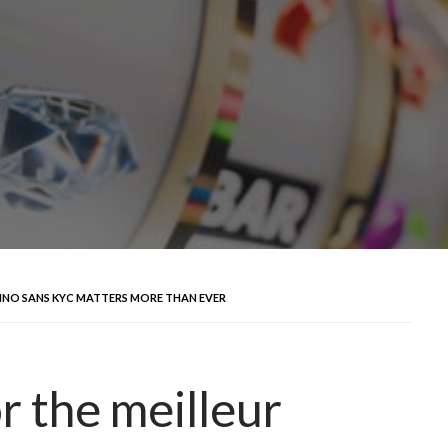
SINO SANS KYC MATTERS MORE THAN EVER
r the meilleur