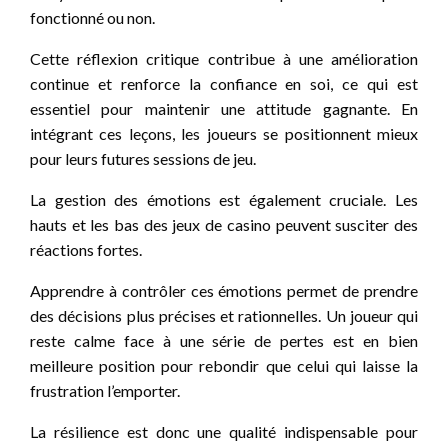
fonctionné ou non.
Cette réflexion critique contribue à une amélioration
continue et renforce la confiance en soi, ce qui est
essentiel pour maintenir une attitude gagnante. En
intégrant ces leçons, les joueurs se positionnent mieux
pour leurs futures sessions de jeu.
La gestion des émotions est également cruciale. Les
hauts et les bas des jeux de casino peuvent susciter des
réactions fortes.
Apprendre à contrôler ces émotions permet de prendre
des décisions plus précises et rationnelles. Un joueur qui
reste calme face à une série de pertes est en bien
meilleure position pour rebondir que celui qui laisse la
frustration l’emporter.
La résilience est donc une qualité indispensable pour